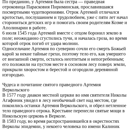
По преданию, у Артемия была сестра — праведная
отроковица Парасковия Пириминская, прославившаяся
посмертными чудотворениями. Отрок Артемий отличался
кротостью, послушанием и трудолюбием, уже с пяти лет начал
сторониться детских игр и помогать своим родителям Козме и
Аполинарии в работе.
6 июля 1545 года Артемий вместе с отцом боронил землю в
поле; неожиданно сгустились тучи, и началась гроза, во время
которой отрок погиб от удара молнии.
Односельчане Артемия по суеверию сочли его смерть Божьей
карой за некие тайные грехи, поэтому тело его, как умершего
от внезапной смерти, осталось неотпетым и непогребенным;
его положили на пустом месте в сосновом лесу поверх земли,
прикрыли хворостом и берестой и огородили деревянной
изгородью.
Чудеса и почитание святого праведного Артемия
Веркольского
В 1577 году диакон местной церкви во имя святителя Николы
Агафоник увидел в лесу необычный свет над местом, где
покоились останки Артемия Веркольского, и обрел нетленное
тело праведного отрока. Крестьяне перенесли святые мощи в
Никольскую церковь в Верколе.
В 1583 году, во время распространившейся в окрестностях
Верколы эпидемии, у некоего человека по имени Калиник