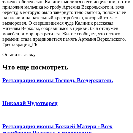
тяжело заболел сын. Калиник молился о его исцелении, потом
приложил мальчика ко гробу Артемия Векрольского и, взяв
бересту, в которую было завернуто тело святого, положил ее
на плечи и на нательный крест ребенка, который тотчас
выздоровел. О свершившемся чуде Калиник рассказал
жителям Верколы, собравшимся в церкви; был отслужен
молебен, и мор прекратился. Житие сообщает, что с этого
времени стала праздноваться память Артемия Веркольского.
#реставрация_ГБ
Оставить заявку
Что еще посмотреть
Реставрация иконы Господь Вседержитель
Николай Чудотворец
Реставрация иконы Божией Матери «Всех
скорбящих Радость» с грошиками.